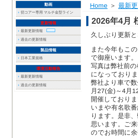
Home
＞
最新更
動画
切コアー専用 マルチ金型ライン
2026年4月 
更新情報
最新更新情報
久しぶり更新と
過去の更新情報
また今年もこの
製品情報
で御座います。
日本工業規格
写真は弊社前の
環境活動報告
になっており
最新更新情報
弊社より車で数
過去の更新情報
月27(金)～4月1
開催しておりま
いまや有名歌番
ります。是非、
思います。ご来
のでお時間に余